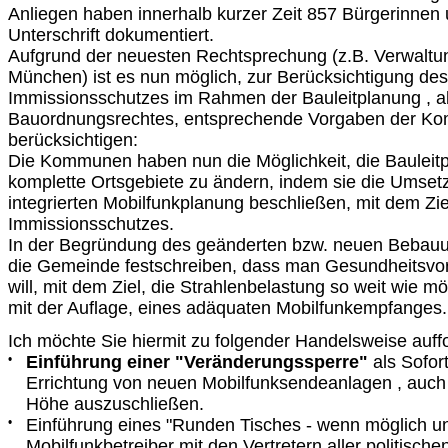
Anliegen haben innerhalb kurzer Zeit 857 Bürgerinnen
Unterschrift dokumentiert.
Aufgrund der neuesten Rechtsprechung (z.B. Verwaltu
München) ist es nun möglich, zur Berücksichtigung d
Immissionsschutzes im Rahmen der Bauleitplanung , a
Bauordnungsrechtes, entsprechende Vorgaben der K
berücksichtigen:
Die Kommunen haben nun die Möglichkeit, die Bauleitp
komplette Ortsgebiete zu ändern, indem sie die Umset
integrierten Mobilfunkplanung beschließen, mit dem Z
Immissionsschutzes.
In der Begründung des geänderten bzw. neuen Bebau
die Gemeinde festschreiben, dass man Gesundheitsvor
will, mit dem Ziel, die Strahlenbelastung so weit wie mö
mit der Auflage, eines adäquaten Mobilfunkempfanges.
Ich möchte Sie hiermit zu folgender Handelsweise auff
•
Einführung einer "Veränderungssperre"
als Sofo
Errichtung von neuen Mobilfunksendeanlagen , auch
Höhe auszuschließen.
•
Einführung eines "Runden Tisches - wenn möglich un
Mobilfunkbetreiber mit den Vertretern aller politisch