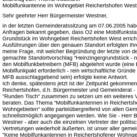
Mobilfunkantenne im Wohngebiet Reichertshofen West
Sehr geehrter Herr Bürgermeister Westner,
in der letzten Gemeinderatssitzung am 07.06.2005 hab
Anfragen bekannt gegeben, dass O2 eine Mobilfunkstati
Grundstück im Wohngebiet Reichertshofen West errich
Ausführungen über den genauen Standort erfolgten Ihrer
meine Frage, mit welcher Begründung der letzte von 
gemachte Standortvorschlag "Heinzingergrundstück - 
den Mobilfunkbetreibern (MFB) abgelehnt wurde (eine 
Mobilfunkpakt erforderlich - rein wirtschaftliche Gründe
MFB ausschlaggebend sein) erfolgte keine Antwort.
Ich denke, spätestens jetzt ist der Zeitpunkt gekomme
Reichertshofen, d.h. Bürgermeister und Gemeinderat - 
"Runden Tisch" zusammen zu setzen um ein weiteres 
beraten. Das Thema "Mobilfunkantennen in Reichertsh
Wohngebieten" sollte parteiübergreifend von allen Gem
schnellstmöglich angegangen werden. Wie Sie - Herr 
Westner - aber auch die einzelnen Vertreter der politis
Vertretungen wiederholt äußerten, ist unser aller gem
"Keine Mobilfunkantennen in Reichertshofener Wohnge