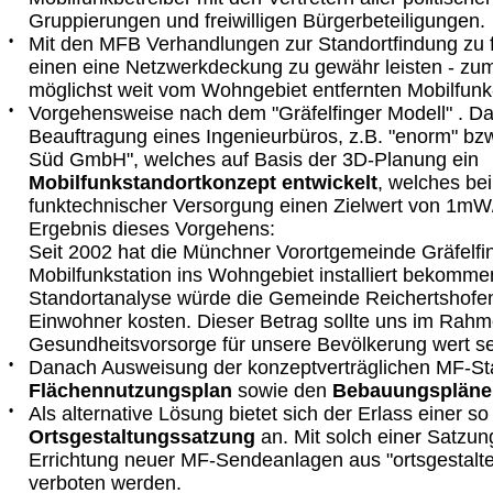
Gruppierungen und freiwilligen Bürgerbeteiligungen.
•
Mit den MFB Verhandlungen zur Standortfindung zu
einen eine Netzwerkdeckung zu gewähr leisten - zu
möglichst weit vom Wohngebiet entfernten Mobilfunk-
•
Vorgehensweise nach dem "Gräfelfinger Modell" . Da
Beauftragung eines Ingenieurbüros, z.B. "enorm" b
Süd GmbH", welches auf Basis der 3D-Planung ein
Mobilfunkstandortkonzept entwickelt
, welches bei
funktechnischer Versorgung einen Zielwert von 1mW/
Ergebnis dieses Vorgehens:
Seit 2002 hat die Münchner Vorortgemeinde Gräfelfi
Mobilfunkstation ins Wohngebiet installiert bekomme
Standortanalyse würde die Gemeinde Reichertshofen
Einwohner kosten. Dieser Betrag sollte uns im Rahm
Gesundheitsvorsorge für unsere Bevölkerung wert se
•
Danach Ausweisung der konzeptverträglichen MF-St
Flächennutzungsplan
sowie den
Bebauungspläne
•
Als alternative Lösung bietet sich der Erlass einer s
Ortsgestaltungssatzung
an. Mit solch einer Satzun
Errichtung neuer MF-Sendeanlagen aus "ortsgestalt
verboten werden.