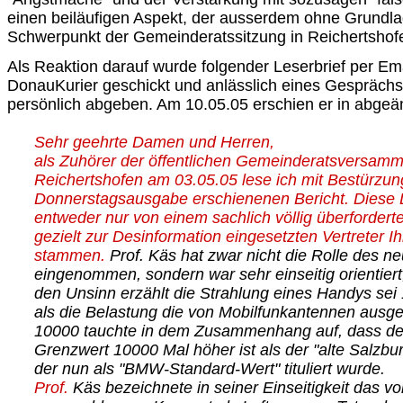
einen beiläufigen Aspekt, der ausserdem ohne Grundla
Schwerpunkt der Gemeinderatssitzung in Reichertshof
Als Reaktion darauf wurde folgender Leserbrief per Em
DonauKurier geschickt und anlässlich eines Gesprächs
persönlich abgeben. Am 10.05.05 erschien er in abgeä
Sehr geehrte Damen und Herren,
als Zuhörer der öffentlichen Gemeinderatsversamm
Reichertshofen am 03.05.05 lese ich mit Bestürzun
Donnerstagsausgabe erschienenen Bericht. Diese 
entweder nur von einem sachlich völlig überforder
gezielt zur Desinformation eingesetzten Vertreter Ih
stammen.
Prof. Käs hat zwar nicht die Rolle des n
eingenommen, sondern war sehr einseitig orientiert,
den Unsinn erzählt die Strahlung eines Handys sei
als die Belastung die von Mobilfunkantennen ausge
10000 tauchte in dem Zusammenhang auf, dass de
Grenzwert 10000 Mal höher ist als der "alte Salzbu
der nun als "BMW-Standard-Wert" tituliert wurde.
Prof.
Käs bezeichnete in seiner Einseitigkeit das 