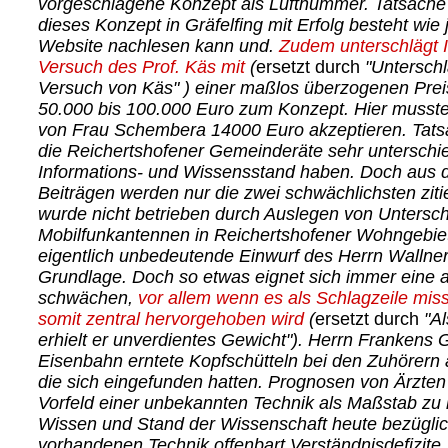
vorgeschlagene Konzept als Luftnummer. Tatsache 
dieses Konzept in Gräfelfing mit Erfolg besteht wie 
Website nachlesen kann und.
Zudem unterschlägt I
Versuch des Prof. Käs mit
(
ersetzt durch
"Unterschl
Versuch von Käs" ) einer maßlos überzogenen Pre
50.000 bis 100.000 Euro zum Konzept. Hier musst
von Frau Schembera 14000 Euro akzeptieren. Tatsa
die Reichertshofener Gemeinderäte sehr unterschi
Informations- und Wissensstand haben. Doch aus d
Beiträgen werden nur die zwei schwächlichsten zit
wurde nicht betrieben durch Auslegen von Unterschr
Mobilfunkantennen in Reichertshofener Wohngebiet
eigentlich unbedeutende Einwurf des Herrn Wallner
Grundlage. Doch so etwas eignet sich immer eine a
schwächen,
vor allem wenn es als Schlagzeile mis
somit zentral hervorgehoben wird
(
ersetzt durch
"Al
erhielt er unverdientes Gewicht"). Herrn Frankens 
Eisenbahn erntete Kopfschütteln bei den Zuhörern
die sich eingefunden hatten. Prognosen von Ärzten
Vorfeld einer unbekannten Technik als Maßstab z
Wissen und Stand der Wissenschaft heute bezüglic
vorhandenen Technik offenbart Verständnisdefizite