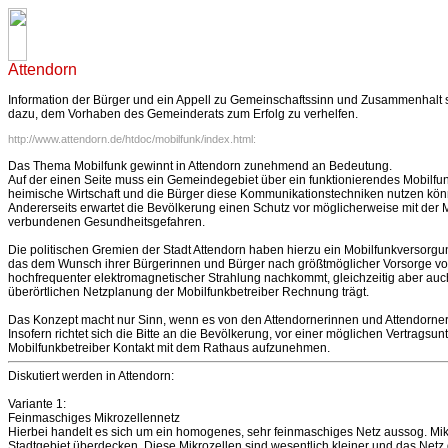
Attendorn
Information der Bürger und ein Appell zu Gemeinschaftssinn und Zusammenhalt s
dazu, dem Vorhaben des Gemeinderats zum Erfolg zu verhelfen.
http://www.attendorn.de/htdoc/mobilfunk/index.html:
Das Thema Mobilfunk gewinnt in Attendorn zunehmend an Bedeutung.
Auf der einen Seite muss ein Gemeindegebiet über ein funktionierendes Mobilfun
heimische Wirtschaft und die Bürger diese Kommunikationstechniken nutzen kön
Andererseits erwartet die Bevölkerung einen Schutz vor möglicherweise mit der 
verbundenen Gesundheitsgefahren.
Die politischen Gremien der Stadt Attendorn haben hierzu ein Mobilfunkversorg
das dem Wunsch ihrer Bürgerinnen und Bürger nach größtmöglicher Vorsorge v
hochfrequenter elektromagnetischer Strahlung nachkommt, gleichzeitig aber auc
überörtlichen Netzplanung der Mobilfunkbetreiber Rechnung trägt.
Das Konzept macht nur Sinn, wenn es von den Attendornerinnen und Attendornern 
Insofern richtet sich die Bitte an die Bevölkerung, vor einer möglichen Vertrags
Mobilfunkbetreiber Kontakt mit dem Rathaus aufzunehmen.
Diskutiert werden in Attendorn:
Variante 1:
Feinmaschiges Mikrozellennetz
Hierbei handelt es sich um ein homogenes, sehr feinmaschiges Netz aussog. Mik
Stadtgebiet überdecken. Diese Mikrozellen sind wesentlich kleiner und das Netz