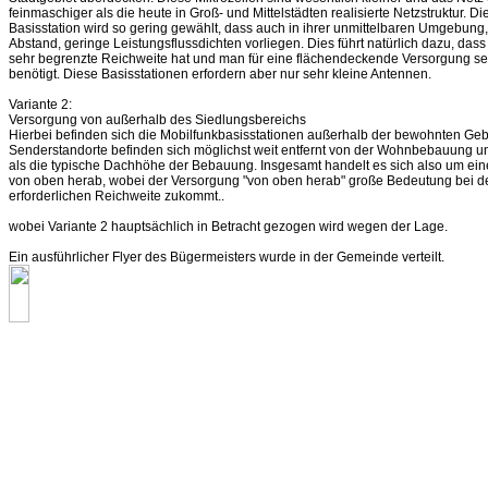
feinmaschiger als die heute in Groß- und Mittelstädten realisierte Netzstruktur. D
Basisstation wird so gering gewählt, dass auch in ihrer unmittelbaren Umgebung,
Abstand, geringe Leistungsflussdichten vorliegen. Dies führt natürlich dazu, dass
sehr begrenzte Reichweite hat und man für eine flächendeckende Versorgung seh
benötigt. Diese Basisstationen erfordern aber nur sehr kleine Antennen.
Variante 2:
Versorgung von außerhalb des Siedlungsbereichs
Hierbei befinden sich die Mobilfunkbasisstationen außerhalb der bewohnten Gebie
Senderstandorte befinden sich möglichst weit entfernt von der Wohnbebauung u
als die typische Dachhöhe der Bebauung. Insgesamt handelt es sich also um ei
von oben herab, wobei der Versorgung "von oben herab" große Bedeutung bei de
erforderlichen Reichweite zukommt..
wobei Variante 2 hauptsächlich in Betracht gezogen wird wegen der Lage.
Ein ausführlicher Flyer des Bügermeisters wurde in der Gemeinde verteilt.