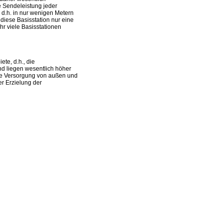
ie Sendeleistung jeder
 d.h. in nur wenigen Metern
 diese Basisstation nur eine
r viele Basisstationen
te, d.h., die
nd liegen wesentlich höher
ne Versorgung von außen und
r Erzielung der