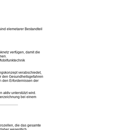
ind elemetarer Bestandteil
knetz verfügen, damit die
nen.
Mobilfunktechnik
ungskonzept verabschiedet,
or den Gesundheitsgefahren
h den Erfordernissen der
aktiv unterstützt wird.
unterzeichnung bei einem
rozellen, die das gesamte
 daher wesentlich